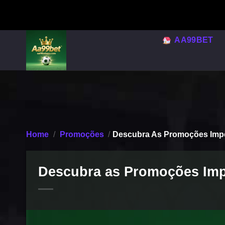
Skip
to
content
AA99BET
Home
/
Promoções
/
Descubra As Promoções Impe
Descubra as Promoções Imp