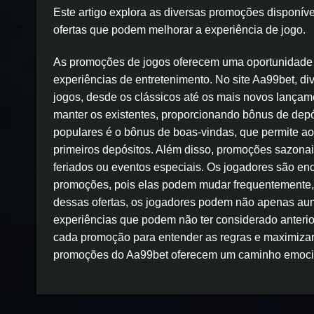
Este artigo explora as diversas promoções disponíve
ofertas que podem melhorar a experiência de jogo.
As promoções de jogos oferecem uma oportunidade i
experiências de entretenimento. No site Aa99bet, 
jogos, desde os clássicos até os mais novos lançame
manter os existentes, proporcionando bônus de dep
populares é o bônus de boas-vindas, que permite 
primeiros depósitos. Além disso, promoções sazon
feriados ou eventos especiais. Os jogadores são enc
promoções, pois elas podem mudar frequentemente, g
dessas ofertas, os jogadores podem não apenas aum
experiências que podem não ter considerado anterio
cada promoção para entender as regras e maximizar
promoções do Aa99bet oferecem um caminho emociona