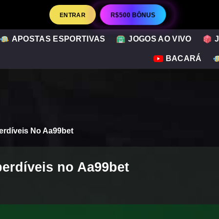
ENTRAR
R$500 BÔNUS
APOSTAS ESPORTIVAS
JOGOS AO VIVO
BACARÁ
rdíveis No Aa99bet
erdíveis no Aa99bet