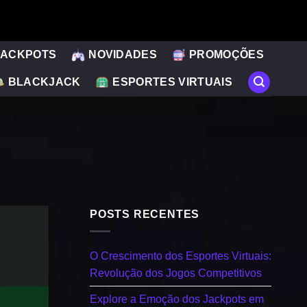
JACKPOTS
NOVIDADES
PROMOÇÕES
BLACKJACK
ESPORTES VIRTUAIS
POSTS RECENTES
O Crescimento dos Esportes Virtuais:
Revolução dos Jogos Competitivos
Explore a Emoção dos Jackpots em